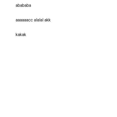
abababa
aaaaaacc alalal akk
kakak